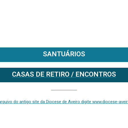
SANTUÁRIOS
CASAS DE RETIRO / ENCONTROS
Se deseja aceder ao arquivo do anterior site da diocese [ativo até fevereiro de 2024], clique aqui ou digite www.diocese-aveiro.pt/v2
rquivo do antigo site da Diocese de Aveiro digite www.diocese-aveiro