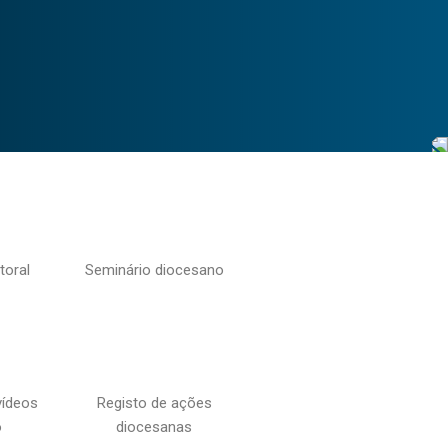
toral
Seminário diocesano
vídeos
Registo de ações
o
diocesanas