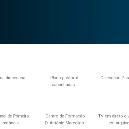
ria diocesana
Plano pastoral,
Calendário Pas
caminhadas…
unal de Primeira
Centro de Formação
TV em direto e 
Instância
D. António Marcelino
em arquiv