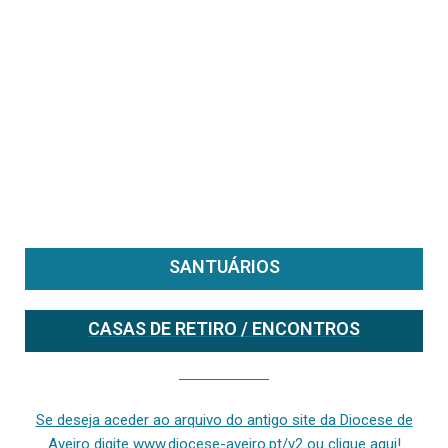
SANTUÁRIOS
CASAS DE RETIRO / ENCONTROS
Se deseja aceder ao arquivo do anterior site da diocese [ativo até fevereiro de 2024], clique aqui ou digite www.diocese-aveiro.pt/v2
Se deseja aceder ao arquivo do antigo site da Diocese de
Aveiro digite www.diocese-aveiro.pt/v2 ou clique aqui!