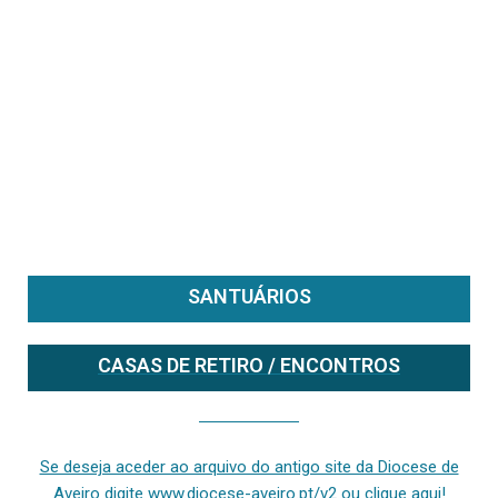
SANTUÁRIOS
CASAS DE RETIRO / ENCONTROS
Se deseja aceder ao arquivo do anterior site da diocese [ativo até fevereiro de 2024], clique aqui ou digite www.diocese-aveiro.pt/v2
Se deseja aceder ao arquivo do antigo site da Diocese de
Aveiro digite www.diocese-aveiro.pt/v2 ou clique aqui!