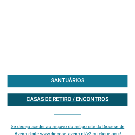
SANTUÁRIOS
CASAS DE RETIRO / ENCONTROS
Se deseja aceder ao arquivo do anterior site da diocese [ativo até fevereiro de 2024], clique aqui ou digite www.diocese-aveiro.pt/v2
Se deseja aceder ao arquivo do antigo site da Diocese de
Aveiro digite www.diocese-aveiro.pt/v2 ou clique aqui!