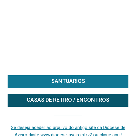
SANTUÁRIOS
CASAS DE RETIRO / ENCONTROS
Se deseja aceder ao arquivo do anterior site da diocese [ativo até fevereiro de 2024], clique aqui ou digite www.diocese-aveiro.pt/v2
Se deseja aceder ao arquivo do antigo site da Diocese de
Aveiro digite www.diocese-aveiro.pt/v2 ou clique aqui!