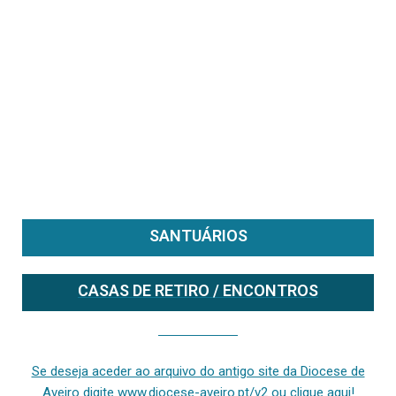
SANTUÁRIOS
CASAS DE RETIRO / ENCONTROS
Se deseja aceder ao arquivo do anterior site da diocese [ativo até fevereiro de 2024], clique aqui ou digite www.diocese-aveiro.pt/v2
Se deseja aceder ao arquivo do antigo site da Diocese de
Aveiro digite www.diocese-aveiro.pt/v2 ou clique aqui!