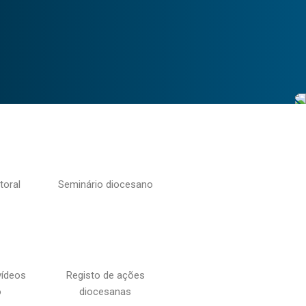
toral
Seminário diocesano
vídeos
Registo de ações
o
diocesanas