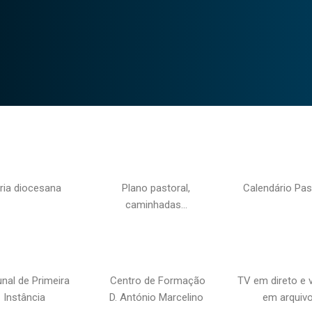
ria diocesana
Plano pastoral,
Calendário Pas
caminhadas…
unal de Primeira
Centro de Formação
TV em direto e 
Instância
D. António Marcelino
em arquiv