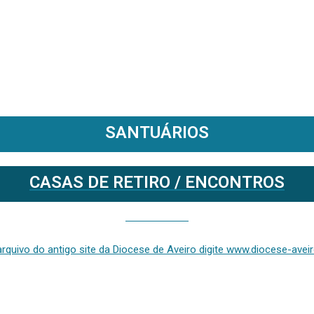
SANTUÁRIOS
CASAS DE RETIRO / ENCONTROS
Se deseja aceder ao arquivo do anterior site da diocese [ativo até fevereiro de 2024], clique aqui ou digite www.diocese-aveiro.pt/v2
rquivo do antigo site da Diocese de Aveiro digite www.diocese-aveiro