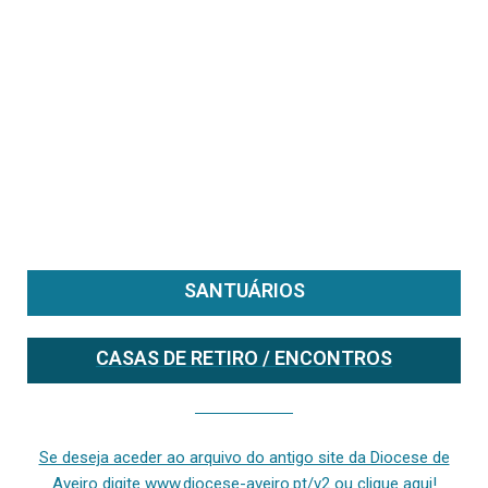
SANTUÁRIOS
CASAS DE RETIRO / ENCONTROS
Se deseja aceder ao arquivo do anterior site da diocese [ativo até fevereiro de 2024], clique aqui ou digite www.diocese-aveiro.pt/v2
Se deseja aceder ao arquivo do antigo site da Diocese de
Aveiro digite www.diocese-aveiro.pt/v2 ou clique aqui!