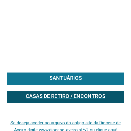
SANTUÁRIOS
CASAS DE RETIRO / ENCONTROS
Se deseja aceder ao arquivo do anterior site da diocese [ativo até fevereiro de 2024], clique aqui ou digite www.diocese-aveiro.pt/v2
Se deseja aceder ao arquivo do antigo site da Diocese de
Aveiro digite www.diocese-aveiro.pt/v2 ou clique aqui!