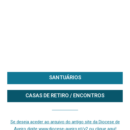
SANTUÁRIOS
CASAS DE RETIRO / ENCONTROS
Se deseja aceder ao arquivo do anterior site da diocese [ativo até fevereiro de 2024], clique aqui ou digite www.diocese-aveiro.pt/v2
Se deseja aceder ao arquivo do antigo site da Diocese de
Aveiro digite www.diocese-aveiro.pt/v2 ou clique aqui!