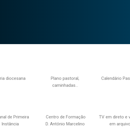
ria diocesana
Plano pastoral,
Calendário Pas
caminhadas…
unal de Primeira
Centro de Formação
TV em direto e 
Instância
D. António Marcelino
em arquiv