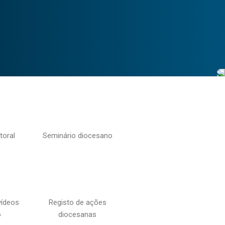
toral
Seminário diocesano
vídeos
Registo de ações
o
diocesanas