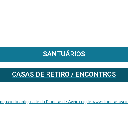
SANTUÁRIOS
CASAS DE RETIRO / ENCONTROS
Se deseja aceder ao arquivo do anterior site da diocese [ativo até fevereiro de 2024], clique aqui ou digite www.diocese-aveiro.pt/v2
rquivo do antigo site da Diocese de Aveiro digite www.diocese-aveiro