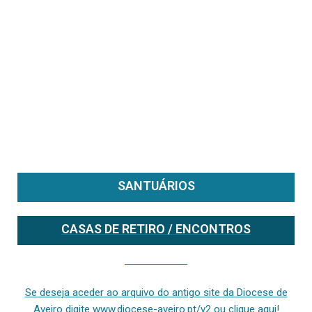
SANTUÁRIOS
CASAS DE RETIRO / ENCONTROS
Se deseja aceder ao arquivo do anterior site da diocese [ativo até fevereiro de 2024], clique aqui ou digite www.diocese-aveiro.pt/v2
Se deseja aceder ao arquivo do antigo site da Diocese de
Aveiro digite www.diocese-aveiro.pt/v2 ou clique aqui!