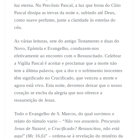
luz eterna. No Precónio Pascal, a luz que brota do Círio
Pascal dissipa as trevas da noite e, subindo até Deus,
como suave perfume, junte a claridade às estrelas do
céu.
As várias leituras, sete do antigo Testamento e duas do
Novo, Epístola e Evangelho, conduzem-nos
efetivamente ao encontro com o Ressuscitado. Celebrar
a Vigília Pascal é aceitar e proclamar que a morte não
tem a última palavra, que a dor e o sofrimento inocentes
têm significado no Crucificado, que venceu a morte e
agora está vivo. Esta noite, devemos deixar que o nosso
coração se encha da alegria que nos oferece a
ressurreição de Jesus.
Todo o Evangelho de S. Marcos, do qual ouvimos o
relato do túmulo vazio – “
Não vos assusteis. Procurais
Jesus de Nazaré, o Crucificado? Ressuscitou, não está
aqui
” (
Mc
16,6)” – ordena-se à revelação do mistério da