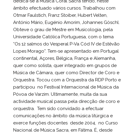
dedica-se à Música Coral Sacra tendo, neste
âmbito efectuado vários cursos. Trabalhou com
Otmar Faulstich, Franz Stoiber, Hubert Velten,
António Mário, Eugénio Amorim, Johannes Göschl.
Obteve o grau de Mestre em Musicologia, pela
Universidade Católica Portuguesa, com o tema
“Os 12 salmos do Vesperal P-Va Cód IV de Estêvão
Lopes Morago”. Tem-se apresentado em Portugal
continental, Açores, Bélgica, França e Alemanha,
quer como solista, quer integrado em grupos de
Música de Câmara, quer como Director de Coro e
Orquestra. Tocou com a Orquestra da RDP Porto e
participou no Festival Internacional de Música da
Póvoa de Varzim. Ultimamente, muita da sua
actividade musical passa pela direcção de coro e
orquestra. Tem sido convidado a efectuar
comunicações no âmbito da música litúrgica e
exerce funções docentes desde 2004, no Curso
Nacional de Música Sacra, em Fátima. É, desde