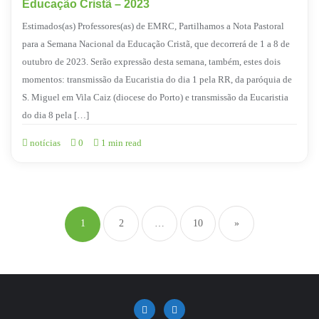
Educação Cristã – 2023
Estimados(as) Professores(as) de EMRC, Partilhamos a Nota Pastoral
para a Semana Nacional da Educação Cristã, que decorrerá de 1 a 8 de
outubro de 2023. Serão expressão desta semana, também, estes dois
momentos: transmissão da Eucaristia do dia 1 pela RR, da paróquia de
S. Miguel em Vila Caiz (diocese do Porto) e transmissão da Eucaristia
do dia 8 pela […]
notícias
0
1 min read
Navegação
de
1
2
…
10
»
artigos