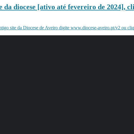
 da diocese [ativo até fevereiro de 2024], cl
ntigo site da Diocese de Aveiro digite www.diocese-aveiro.pt/v2 ou cli