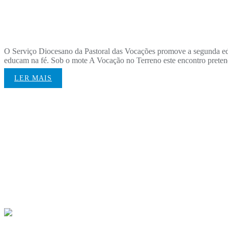
[re]Anima²
O Serviço Diocesano da Pastoral das Vocações promove a segunda edi
educam na fé. Sob o mote A Vocação no Terreno este encontro pretend
LER MAIS