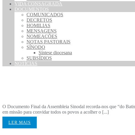
VIDA CONSAGRADA
DOCUMENTOS
COMUNICADOS
DECRETOS
HOMILIAS
MENSAGENS
NOMEAÇÕES
NOTAS PASTORAIS
SÍNODO
Síntese diocesana
SUBSÍDIOS
NOTÍCIAS
Nomeações 2026-2027
O Documento Final da Assembleia Sinodal recorda-nos que “do Batism
em missão para convidar todos os povos a acolher o [...]
LER MAIS