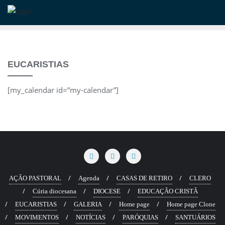
Skip
to
content
EUCARISTIAS
[my_calendar id=”my-calendar”]
AÇÃO PASTORAL
Agenda
CASAS DE RETIRO
CLERO
Cúria diocesana
DIOCESE
EDUCAÇÃO CRISTÃ
EUCARISTIAS
GALERIA
Home page
Home page Clone
MOVIMENTOS
NOTÍCIAS
PARÓQUIAS
SANTUÁRIOS