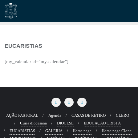
Skip
to
content
EUCARISTIAS
[my_calendar id=”my-calendar”]
AÇÃO PASTORAL
Agenda
CASAS DE RETIRO
CLERO
Cúria diocesana
DIOCESE
EDUCAÇÃO CRISTÃ
EUCARISTIAS
GALERIA
Home page
Home page Clone