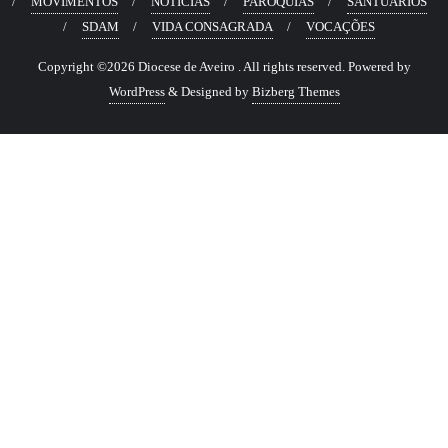
MOVIMENTOS
NOTÍCIAS
PARÓQUIAS
SANTUÁRIOS
SDAM
VIDA CONSAGRADA
VOCAÇÕES
Copyright ©2026 Diocese de Aveiro . All rights reserved.
Powered by
WordPress
&
Designed by
Bizberg Themes