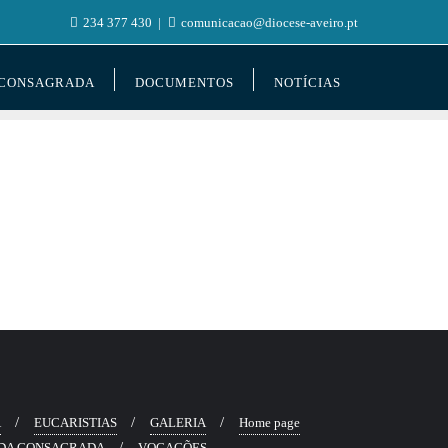
234 377 430
comunicacao@diocese-aveiro.pt
 CONSAGRADA
DOCUMENTOS
NOTÍCIAS
Ã
EUCARISTIAS
GALERIA
Home page
DA CONSAGRADA
VOCAÇÕES