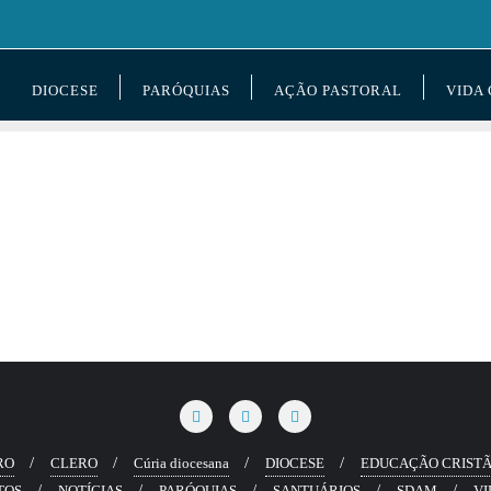
DIOCESE
PARÓQUIAS
AÇÃO PASTORAL
VIDA
RO
CLERO
Cúria diocesana
DIOCESE
EDUCAÇÃO CRIST
TOS
NOTÍCIAS
PARÓQUIAS
SANTUÁRIOS
SDAM
VI