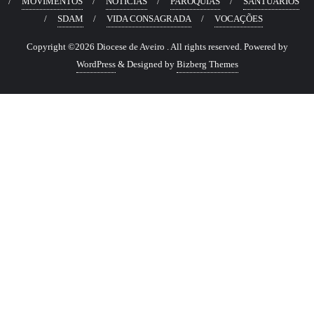
MOVIMENTOS
NOTÍCIAS
PARÓQUIAS
SANTUÁRIOS
SDAM
VIDA CONSAGRADA
VOCAÇÕES
Copyright ©2026 Diocese de Aveiro . All rights reserved.
Powered by
WordPress
&
Designed by
Bizberg Themes