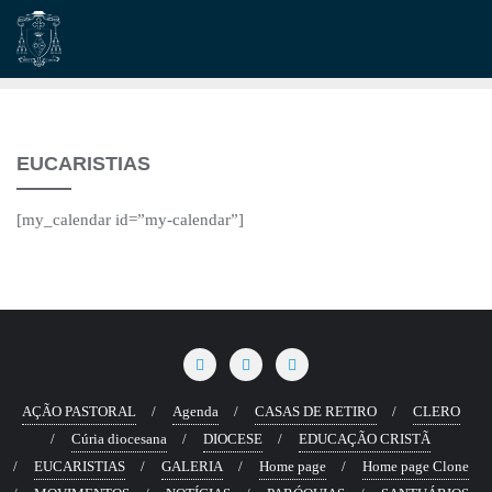
Skip
to
content
EUCARISTIAS
[my_calendar id=”my-calendar”]
AÇÃO PASTORAL
Agenda
CASAS DE RETIRO
CLERO
Cúria diocesana
DIOCESE
EDUCAÇÃO CRISTÃ
EUCARISTIAS
GALERIA
Home page
Home page Clone