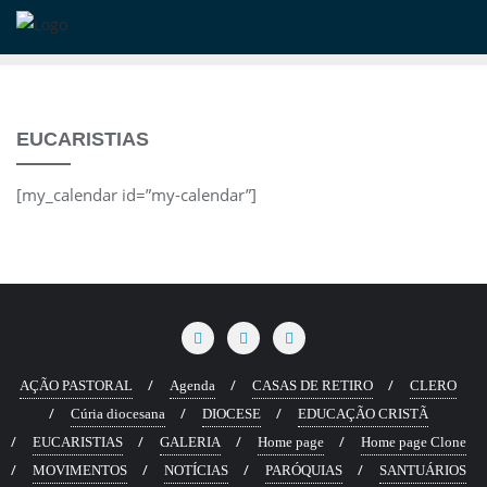
Skip
to
content
EUCARISTIAS
[my_calendar id=”my-calendar”]
AÇÃO PASTORAL
Agenda
CASAS DE RETIRO
CLERO
Cúria diocesana
DIOCESE
EDUCAÇÃO CRISTÃ
EUCARISTIAS
GALERIA
Home page
Home page Clone
MOVIMENTOS
NOTÍCIAS
PARÓQUIAS
SANTUÁRIOS