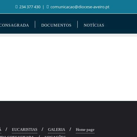
234 377 430
comunicacao@diocese-aveiro.pt
 CONSAGRADA
DOCUMENTOS
NOTÍCIAS
Ã
EUCARISTIAS
GALERIA
Home page