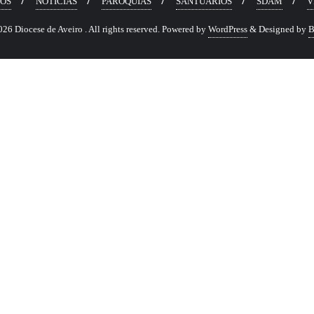
OS
NOTÍCIAS
PARÓQUIAS
SANTUÁRIOS
SDAM
V
6 Diocese de Aveiro . All rights reserved.
Powered by
WordPress
&
Designed by
B