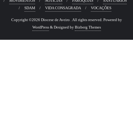
MOVIMENTOS
NOTÍCIAS
PARÓQUIAS
SANTUÁRIOS
SDAM
VIDA CONSAGRADA
VOCAÇÕES
Copyright ©2026 Diocese de Aveiro . All rights reserved.
Powered by
WordPress
&
Designed by
Bizberg Themes