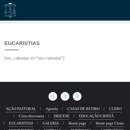
Skip
to
content
EUCARISTIAS
[my_calendar id=”my-calendar”]
AÇÃO PASTORAL
Agenda
CASAS DE RETIRO
CLERO
Cúria diocesana
DIOCESE
EDUCAÇÃO CRISTÃ
EUCARISTIAS
GALERIA
Home page
Home page Clone