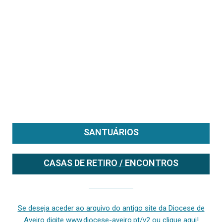
SANTUÁRIOS
CASAS DE RETIRO / ENCONTROS
Se deseja aceder ao arquivo do anterior site da diocese [ativo até fevereiro de 2024], clique aqui ou digite www.diocese-aveiro.pt/v2
Se deseja aceder ao arquivo do antigo site da Diocese de
Aveiro digite www.diocese-aveiro.pt/v2 ou clique aqui!