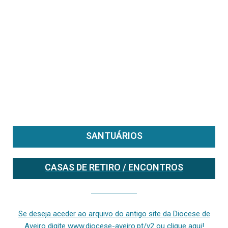
SANTUÁRIOS
CASAS DE RETIRO / ENCONTROS
Se deseja aceder ao arquivo do anterior site da diocese [ativo até fevereiro de 2024], clique aqui ou digite www.diocese-aveiro.pt/v2
Se deseja aceder ao arquivo do antigo site da Diocese de
Aveiro digite www.diocese-aveiro.pt/v2 ou clique aqui!