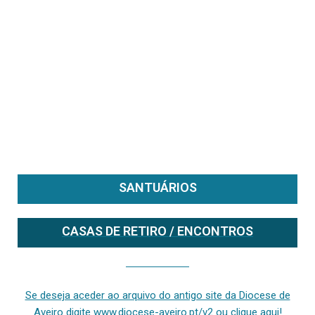
SANTUÁRIOS
CASAS DE RETIRO / ENCONTROS
Se deseja aceder ao arquivo do anterior site da diocese [ativo até fevereiro de 2024], clique aqui ou digite www.diocese-aveiro.pt/v2
Se deseja aceder ao arquivo do antigo site da Diocese de
Aveiro digite www.diocese-aveiro.pt/v2 ou clique aqui!