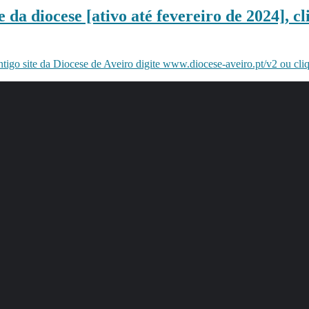
 da diocese [ativo até fevereiro de 2024], cl
ntigo site da Diocese de Aveiro digite www.diocese-aveiro.pt/v2 ou cli