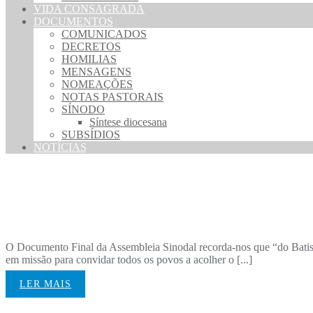
VIDA CONSAGRADA
DOCUMENTOS
COMUNICADOS
DECRETOS
HOMILIAS
MENSAGENS
NOMEAÇÕES
NOTAS PASTORAIS
SÍNODO
Síntese diocesana
SUBSÍDIOS
NOTÍCIAS
Nomeações 2026-2027
O Documento Final da Assembleia Sinodal recorda-nos que “do Batism
em missão para convidar todos os povos a acolher o [...]
LER MAIS