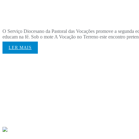
[re]Anima²
O Serviço Diocesano da Pastoral das Vocações promove a segunda edi
educam na fé. Sob o mote A Vocação no Terreno este encontro pretend
LER MAIS