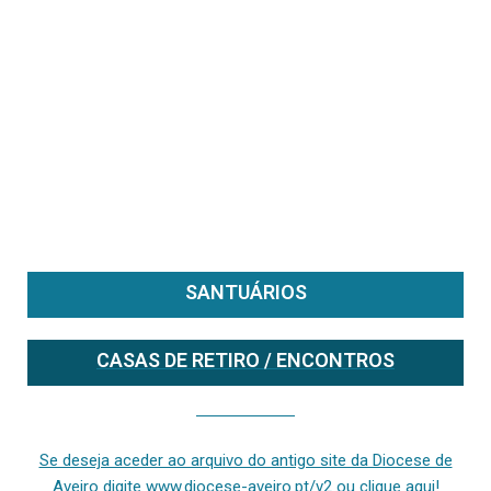
SANTUÁRIOS
CASAS DE RETIRO / ENCONTROS
Se deseja aceder ao arquivo do anterior site da diocese [ativo até fevereiro de 2024], clique aqui ou digite www.diocese-aveiro.pt/v2
Se deseja aceder ao arquivo do antigo site da Diocese de
Aveiro digite www.diocese-aveiro.pt/v2 ou clique aqui!