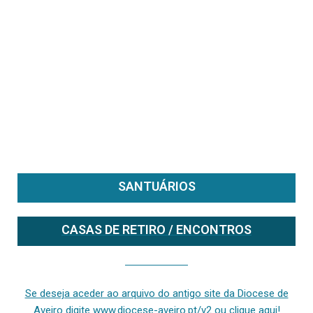
SANTUÁRIOS
CASAS DE RETIRO / ENCONTROS
Se deseja aceder ao arquivo do anterior site da diocese [ativo até fevereiro de 2024], clique aqui ou digite www.diocese-aveiro.pt/v2
Se deseja aceder ao arquivo do antigo site da Diocese de
Aveiro digite www.diocese-aveiro.pt/v2 ou clique aqui!