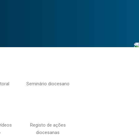
toral
Seminário diocesano
vídeos
Registo de ações
o
diocesanas