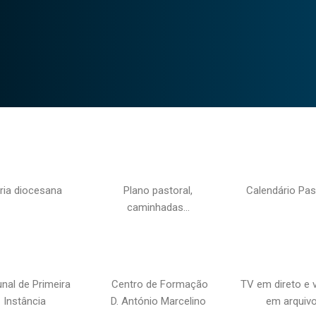
ria diocesana
Plano pastoral,
Calendário Pas
caminhadas…
unal de Primeira
Centro de Formação
TV em direto e 
Instância
D. António Marcelino
em arquiv