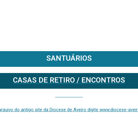
SANTUÁRIOS
CASAS DE RETIRO / ENCONTROS
Se deseja aceder ao arquivo do anterior site da diocese [ativo até fevereiro de 2024], clique aqui ou digite www.diocese-aveiro.pt/v2
rquivo do antigo site da Diocese de Aveiro digite www.diocese-aveiro