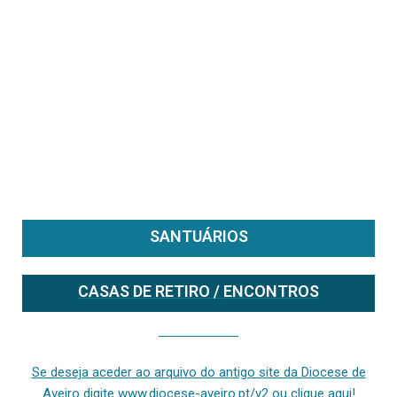
SANTUÁRIOS
CASAS DE RETIRO / ENCONTROS
Se deseja aceder ao arquivo do anterior site da diocese [ativo até fevereiro de 2024], clique aqui ou digite www.diocese-aveiro.pt/v2
Se deseja aceder ao arquivo do antigo site da Diocese de
Aveiro digite www.diocese-aveiro.pt/v2 ou clique aqui!