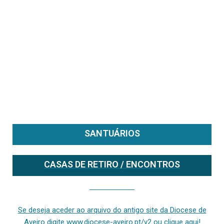
SANTUÁRIOS
CASAS DE RETIRO / ENCONTROS
Se deseja aceder ao arquivo do anterior site da diocese [ativo até fevereiro de 2024], clique aqui ou digite www.diocese-aveiro.pt/v2
Se deseja aceder ao arquivo do antigo site da Diocese de
Aveiro digite www.diocese-aveiro.pt/v2 ou clique aqui!