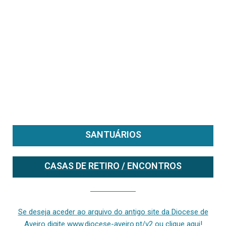
SANTUÁRIOS
CASAS DE RETIRO / ENCONTROS
Se deseja aceder ao arquivo do anterior site da diocese [ativo até fevereiro de 2024], clique aqui ou digite www.diocese-aveiro.pt/v2
Se deseja aceder ao arquivo do antigo site da Diocese de
Aveiro digite www.diocese-aveiro.pt/v2 ou clique aqui!