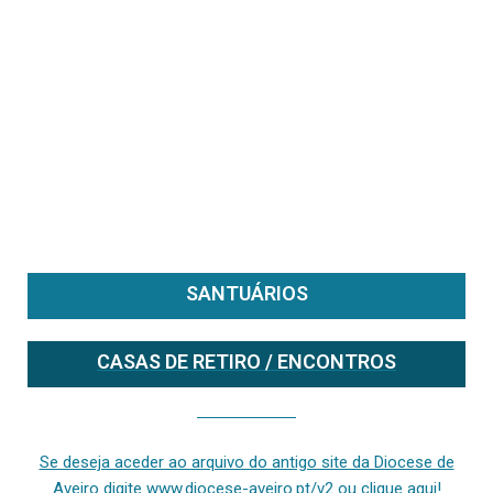
SANTUÁRIOS
CASAS DE RETIRO / ENCONTROS
Se deseja aceder ao arquivo do anterior site da diocese [ativo até fevereiro de 2024], clique aqui ou digite www.diocese-aveiro.pt/v2
Se deseja aceder ao arquivo do antigo site da Diocese de
Aveiro digite www.diocese-aveiro.pt/v2 ou clique aqui!