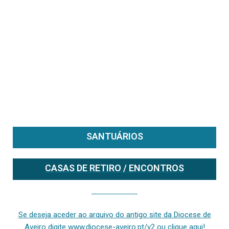
SANTUÁRIOS
CASAS DE RETIRO / ENCONTROS
Se deseja aceder ao arquivo do anterior site da diocese [ativo até fevereiro de 2024], clique aqui ou digite www.diocese-aveiro.pt/v2
Se deseja aceder ao arquivo do antigo site da Diocese de
Aveiro digite www.diocese-aveiro.pt/v2 ou clique aqui!