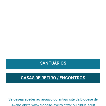
SANTUÁRIOS
CASAS DE RETIRO / ENCONTROS
Se deseja aceder ao arquivo do anterior site da diocese [ativo até fevereiro de 2024], clique aqui ou digite www.diocese-aveiro.pt/v2
Se deseja aceder ao arquivo do antigo site da Diocese de
Aveiro digite www.diocese-aveiro.pt/v2 ou clique aqui!