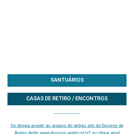
SANTUÁRIOS
CASAS DE RETIRO / ENCONTROS
Se deseja aceder ao arquivo do anterior site da diocese [ativo até fevereiro de 2024], clique aqui ou digite www.diocese-aveiro.pt/v2
Se deseja aceder ao arquivo do antigo site da Diocese de
Aveiro digite www.diocese-aveiro.pt/v2 ou clique aqui!