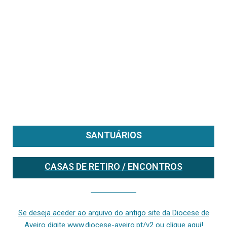
SANTUÁRIOS
CASAS DE RETIRO / ENCONTROS
Se deseja aceder ao arquivo do anterior site da diocese [ativo até fevereiro de 2024], clique aqui ou digite www.diocese-aveiro.pt/v2
Se deseja aceder ao arquivo do antigo site da Diocese de
Aveiro digite www.diocese-aveiro.pt/v2 ou clique aqui!