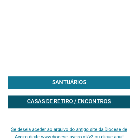
SANTUÁRIOS
CASAS DE RETIRO / ENCONTROS
Se deseja aceder ao arquivo do anterior site da diocese [ativo até fevereiro de 2024], clique aqui ou digite www.diocese-aveiro.pt/v2
Se deseja aceder ao arquivo do antigo site da Diocese de
Aveiro digite www.diocese-aveiro.pt/v2 ou clique aqui!