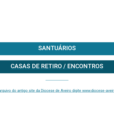
SANTUÁRIOS
CASAS DE RETIRO / ENCONTROS
Se deseja aceder ao arquivo do anterior site da diocese [ativo até fevereiro de 2024], clique aqui ou digite www.diocese-aveiro.pt/v2
rquivo do antigo site da Diocese de Aveiro digite www.diocese-aveiro