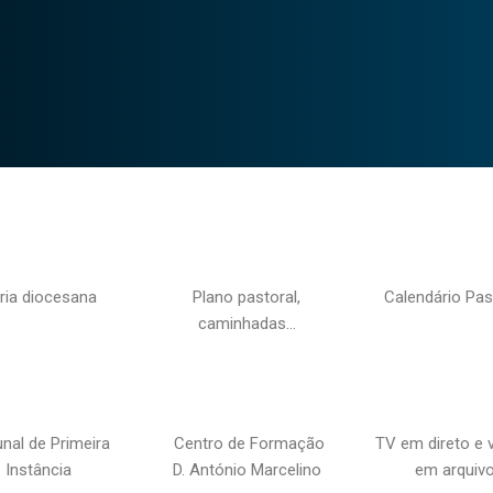
ria diocesana
Plano pastoral,
Calendário Pas
caminhadas…
unal de Primeira
Centro de Formação
TV em direto e 
Instância
D. António Marcelino
em arquiv