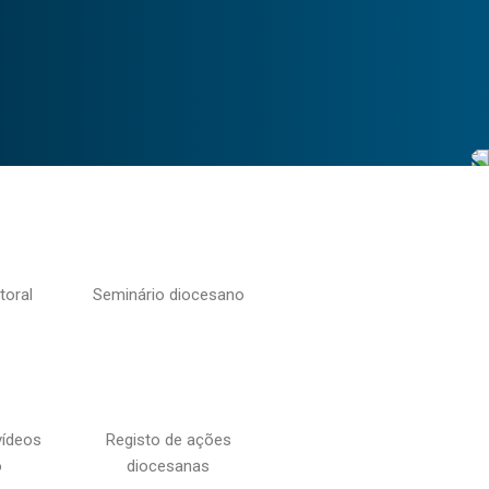
toral
Seminário diocesano
vídeos
Registo de ações
o
diocesanas