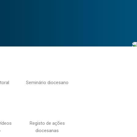
toral
Seminário diocesano
vídeos
Registo de ações
o
diocesanas