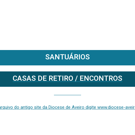
SANTUÁRIOS
CASAS DE RETIRO / ENCONTROS
Se deseja aceder ao arquivo do anterior site da diocese [ativo até fevereiro de 2024], clique aqui ou digite www.diocese-aveiro.pt/v2
rquivo do antigo site da Diocese de Aveiro digite www.diocese-aveiro