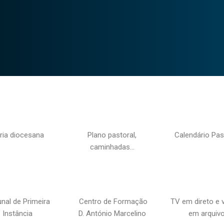
ria diocesana
Plano pastoral,
Calendário Pas
caminhadas…
unal de Primeira
Centro de Formação
TV em direto e 
Instância
D. António Marcelino
em arquiv