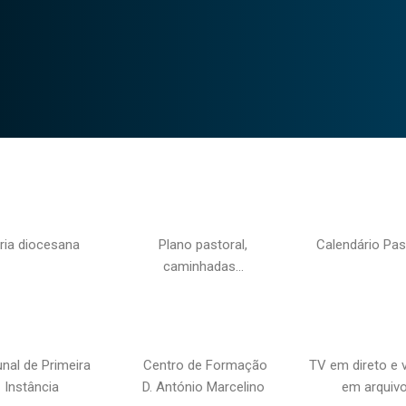
ria diocesana
Plano pastoral,
Calendário Pas
caminhadas…
unal de Primeira
Centro de Formação
TV em direto e 
Instância
D. António Marcelino
em arquiv