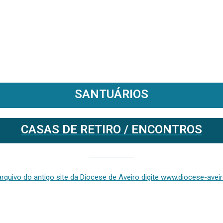
SANTUÁRIOS
CASAS DE RETIRO / ENCONTROS
Se deseja aceder ao arquivo do anterior site da diocese [ativo até fevereiro de 2024], clique aqui ou digite www.diocese-aveiro.pt/v2
rquivo do antigo site da Diocese de Aveiro digite www.diocese-aveiro