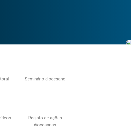
toral
Seminário diocesano
vídeos
Registo de ações
o
diocesanas