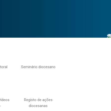
toral
Seminário diocesano
vídeos
Registo de ações
o
diocesanas