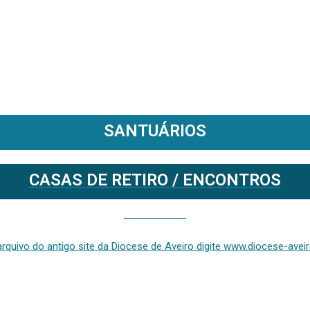
SANTUÁRIOS
CASAS DE RETIRO / ENCONTROS
Se deseja aceder ao arquivo do anterior site da diocese [ativo até fevereiro de 2024], clique aqui ou digite www.diocese-aveiro.pt/v2
rquivo do antigo site da Diocese de Aveiro digite www.diocese-aveiro