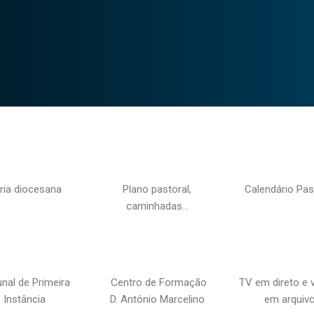
ria diocesana
Plano pastoral,
Calendário Pas
caminhadas…
unal de Primeira
Centro de Formação
TV em direto e 
Instância
D. António Marcelino
em arquiv