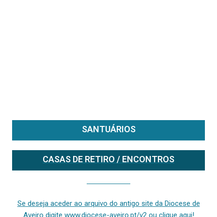
SANTUÁRIOS
CASAS DE RETIRO / ENCONTROS
Se deseja aceder ao arquivo do anterior site da diocese [ativo até fevereiro de 2024], clique aqui ou digite www.diocese-aveiro.pt/v2
Se deseja aceder ao arquivo do antigo site da Diocese de
Aveiro digite www.diocese-aveiro.pt/v2 ou clique aqui!