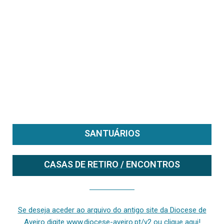
SANTUÁRIOS
CASAS DE RETIRO / ENCONTROS
Se deseja aceder ao arquivo do anterior site da diocese [ativo até fevereiro de 2024], clique aqui ou digite www.diocese-aveiro.pt/v2
Se deseja aceder ao arquivo do antigo site da Diocese de
Aveiro digite www.diocese-aveiro.pt/v2 ou clique aqui!