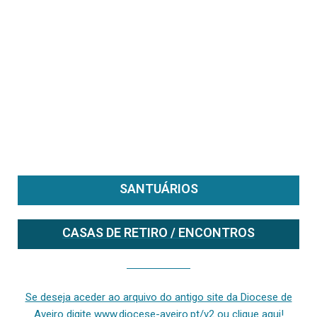
SANTUÁRIOS
CASAS DE RETIRO / ENCONTROS
Se deseja aceder ao arquivo do anterior site da diocese [ativo até fevereiro de 2024], clique aqui ou digite www.diocese-aveiro.pt/v2
Se deseja aceder ao arquivo do antigo site da Diocese de
Aveiro digite www.diocese-aveiro.pt/v2 ou clique aqui!