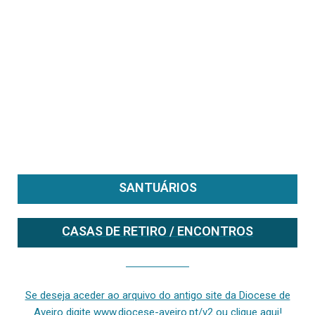
SANTUÁRIOS
CASAS DE RETIRO / ENCONTROS
Se deseja aceder ao arquivo do anterior site da diocese [ativo até fevereiro de 2024], clique aqui ou digite www.diocese-aveiro.pt/v2
Se deseja aceder ao arquivo do antigo site da Diocese de
Aveiro digite www.diocese-aveiro.pt/v2 ou clique aqui!