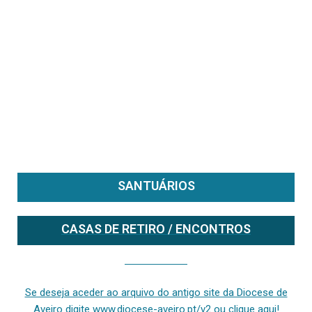
SANTUÁRIOS
CASAS DE RETIRO / ENCONTROS
Se deseja aceder ao arquivo do anterior site da diocese [ativo até fevereiro de 2024], clique aqui ou digite www.diocese-aveiro.pt/v2
Se deseja aceder ao arquivo do antigo site da Diocese de
Aveiro digite www.diocese-aveiro.pt/v2 ou clique aqui!