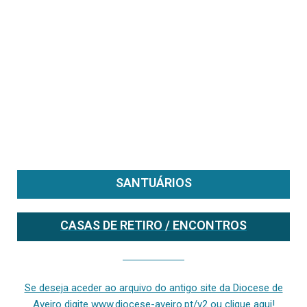
SANTUÁRIOS
CASAS DE RETIRO / ENCONTROS
Se deseja aceder ao arquivo do anterior site da diocese [ativo até fevereiro de 2024], clique aqui ou digite www.diocese-aveiro.pt/v2
Se deseja aceder ao arquivo do antigo site da Diocese de
Aveiro digite www.diocese-aveiro.pt/v2 ou clique aqui!