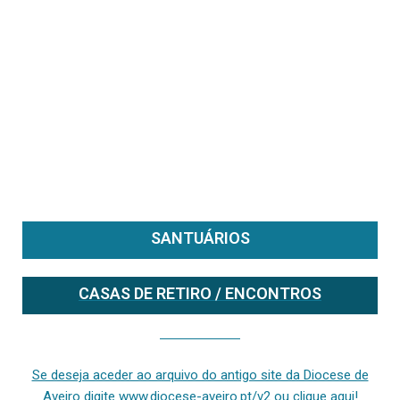
SANTUÁRIOS
CASAS DE RETIRO / ENCONTROS
Se deseja aceder ao arquivo do anterior site da diocese [ativo até fevereiro de 2024], clique aqui ou digite www.diocese-aveiro.pt/v2
Se deseja aceder ao arquivo do antigo site da Diocese de
Aveiro digite www.diocese-aveiro.pt/v2 ou clique aqui!